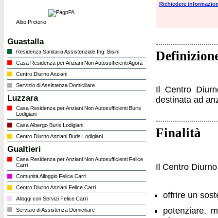
Richiedere informazioni
Albo Pretorio
Guastalla
Residenza Sanitaria Assistenziale Ing. Bisini
Definizion
Casa Residenza per Anziani Non Autosufficienti Agorà
Centro Diurno Anziani
Servizio di Assistenza Domiciliare
Il Centro Diurn
Luzzara
destinata ad anz
Casa Residenza per Anziani Non Autosufficienti Buris
Lodigiani
Casa Albergo Buris Lodigiani
Finalità
Centro Diurno Anziani Buris Lodigiani
Gualtieri
Casa Residenza per Anziani Non Autosufficienti Felice
Il Centro Diurno 
Carri
Comunità Alloggio Felice Carri
Centro Diurno Anziani Felice Carri
offrire un sos
Alloggi con Servizi Felice Carri
potenziare, m
Servizio di Assistenza Domiciliare