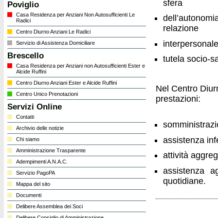
sfera
Poviglio
Casa Residenza per Anziani Non Autosufficienti Le
dell’autonomi
Radici
relazione
Centro Diurno Anziani Le Radici
interpersonale
Servizio di Assistenza Domiciliare
Brescello
tutela socio-sa
Casa Residenza per Anziani non Autosufficienti Ester e
Alcide Ruffini
Centro Diurno Anziani Ester e Alcide Ruffini
Nel Centro Diurn
Centro Unico Prenotazioni
prestazioni:
Servizi Online
Contatti
somministrazi
Archivio delle notizie
assistenza inf
Chi siamo
Amministrazione Trasparente
attività aggreg
Adempimenti A.N.A.C.
assistenza ag
Servizio PagoPA
quotidiane.
Mappa del sito
Documenti
Delibere Assemblea dei Soci
Delibere Consiglio di Amministrazione