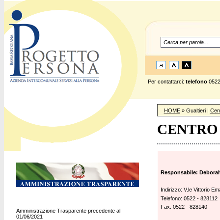
Per contattarci:
telefono
0522
HOME
» Gualtieri |
Cent
CENTRO 
Responsabile: Deborah
Indirizzo: V.le Vittorio E
Telefono: 0522 - 828112
Fax: 0522 - 828140
Amministrazione Trasparente precedente al
01/06/2021