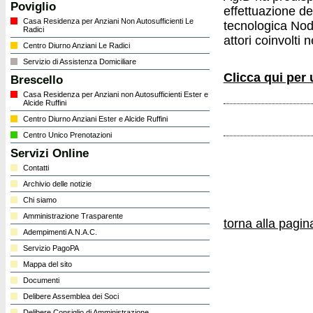
Poviglio
effettuazione dei
Casa Residenza per Anziani Non Autosufficienti Le
tecnologica Nodo
Radici
attori coinvolti 
Centro Diurno Anziani Le Radici
Servizio di Assistenza Domiciliare
Clicca qui per u
Brescello
Casa Residenza per Anziani non Autosufficienti Ester e
Alcide Ruffini
Centro Diurno Anziani Ester e Alcide Ruffini
Centro Unico Prenotazioni
Servizi Online
Contatti
Archivio delle notizie
Chi siamo
Amministrazione Trasparente
torna alla pagi
Adempimenti A.N.A.C.
Servizio PagoPA
Mappa del sito
Documenti
Delibere Assemblea dei Soci
Delibere Consiglio di Amministrazione