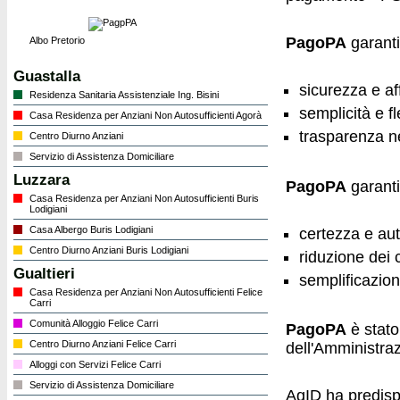
PagoPA
garanti
Albo Pretorio
Guastalla
sicurezza e af
Residenza Sanitaria Assistenziale Ing. Bisini
semplicità e f
Casa Residenza per Anziani Non Autosufficienti Agorà
trasparenza n
Centro Diurno Anziani
Servizio di Assistenza Domiciliare
Luzzara
PagoPA
garanti
Casa Residenza per Anziani Non Autosufficienti Buris
Lodigiani
Casa Albergo Buris Lodigiani
certezza e aut
Centro Diurno Anziani Buris Lodigiani
riduzione dei 
Gualtieri
semplificazione
Casa Residenza per Anziani Non Autosufficienti Felice
Carri
Comunità Alloggio Felice Carri
PagoPA
è stato
Centro Diurno Anziani Felice Carri
dell'Amministraz
Alloggi con Servizi Felice Carri
Servizio di Assistenza Domiciliare
AgID ha predisp